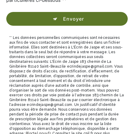
particulières ci-dessous **
Envoyer
** Les données personnelles communiquées sont nécessaires
aux fins de vous contacter et sont enregistrées dans un fichier
informatisé. Elles sont destinées à L'Écrin de Jaspe et ses sous-
traitants dans le seul but de répondre à votre message. Les
données collectées seront communiquées aux seuls
destinataires suivants: L'Écrin de Jaspe 183 chemin de La
Ginibrière 81140 Saint-Beauzile ecrindejaspe@gmail.com. Vous
disposez de droits d’accès, de rectification, d’effacement, de
portabilité, de limitation, d’opposition, de retrait de votre
consentement à tout moment et du droit d’introduire une
réclamation auprès d’une autorité de contrôle, ainsi que
d’organiser le sort de vos données post-mortem. Vous pouvez
exercer ces droits par voie postale à l'adresse 183 chemin de La
Ginibrière 81140 Saint-Beauzile ou par courrier électronique à
l'adresse ecrindejaspe@gmail.com. Un justificatif d'identité
pourra vous être demandé. Nous conservons vos données
pendant la période de prise de contact puis pendant la durée
de prescription légale aux fins probatoires et de gestion des
contentieux. Vous avez le droit de vous inscrire sur la liste
d'opposition au démarchage téléphonique, disponible à cette
adresse:
Bloctel.gouv.fr
. Consultez le site cnil.fr pour plus