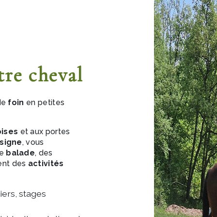
tre cheval
 de
foin
en petites
oises
et aux portes
signe
, vous
de
balade
, des
ent des
activités
liers, stages