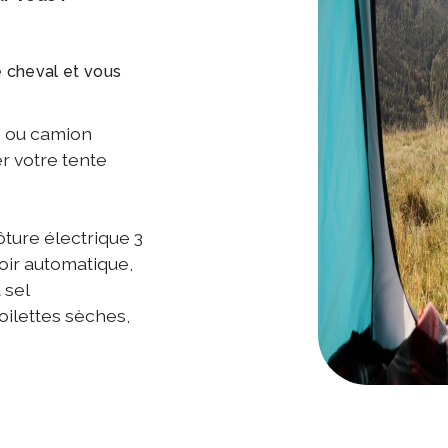
e cheval et vous
n ou camion
r votre tente
ture électrique 3
oir automatique,
 sel
toilettes sèches,