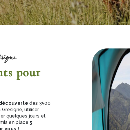
ésigne
ts pour
a découverte
des 3500
Grésigne, utiliser
ser quelques jours et
a mis en place
5
 vous !