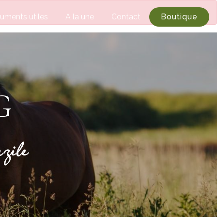
×
uments utiles
A la une
Contact
Boutique
G
zile