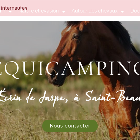
 internautes
rin
Nature et évasion
Autour des chevaux
Doc
ÉQUICAMPIN
crin de Jaspe, à Saint-Beau
Nous contacter