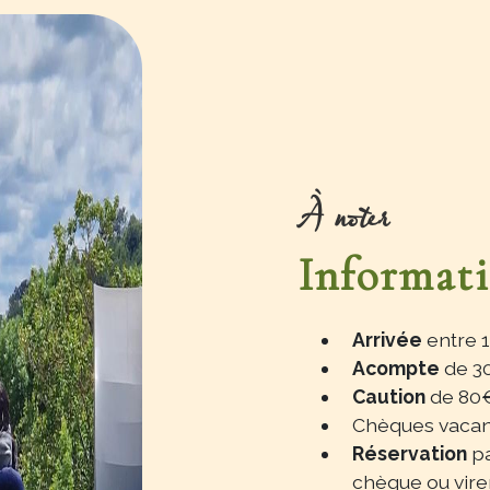
À noter
Informati
Arrivée
entre 1
Acompte
de 30
Caution
de 80€
Chèques vacan
Réservation
p
chèque ou vire