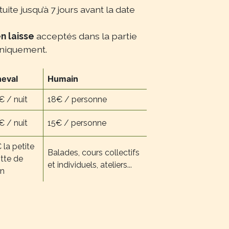
uite jusqu’à 7 jours avant la date
n laisse
acceptés dans la partie
niquement.
eval
Humain
€ / nuit
18€ / personne
€ / nuit
15€ / personne
 la petite
Balades, cours collectifs
tte de
et individuels, ateliers...
in