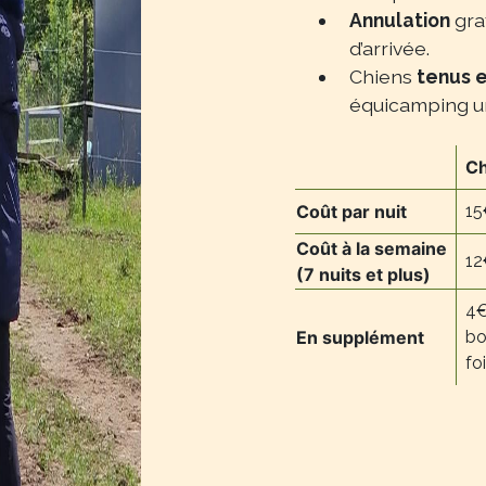
Annulation
grat
d’arrivée.
Chiens
tenus e
équicamping u
Ch
Coût par nuit
15
Coût à la semaine
12
(7 nuits et plus)
4€
En supplément
bo
fo