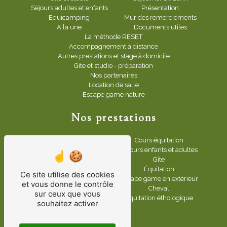
Séjours adultes et enfants
Présentation
Équicamping
Mur des remerciements
A la une
Documents utiles
La méthode RESET
Accompagnement à distance
Autres prestations et stage à domicile
Gîte et studio - préparation
Nos partenaires
Location de salle
Escape game nature
Nos prestations
Bien-être animal
Cours équitation
Ateliers créatifs et loisirs
Séjours enfants et adultes
Club cheval
Gîte
Poney club
Équitation
Ce site utilise des cookies
Stage équitation
Escape game en extérieur
et vous donne le contrôle
Mini camps pour enfants
Cheval
sur ceux que vous
Gîte spa
Équitation éthologique
souhaitez activer
Centre équestre